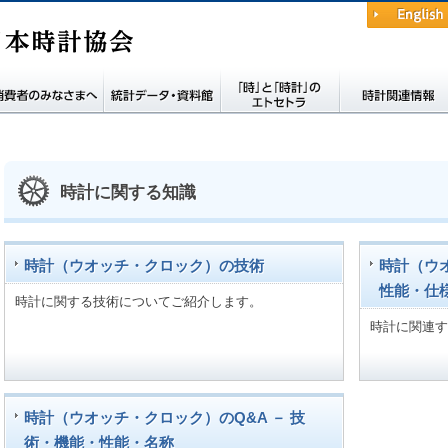
English
費者の皆さまへ
統計データ・資料館
時と時計のエトセト
時計関連情報
ラ
時計に関する知識
時計（ウオッチ・クロック）の技術
時計（ウ
性能・仕
時計に関する技術についてご紹介します。
時計に関連す
時計（ウオッチ・クロック）のQ&A － 技
術・機能・性能・名称